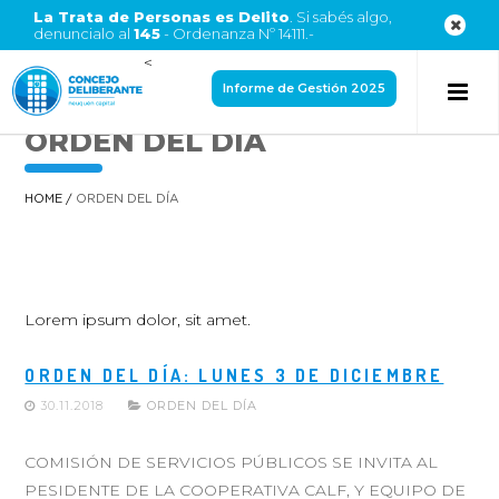
La Trata de Personas es Delito
. Si sabés algo,
denuncialo al
145
- Ordenanza Nº 14111.-
<
Informe de Gestión 2025
ORDEN DEL DÍA
HOME
/
ORDEN DEL DÍA
Lorem ipsum dolor, sit amet.
ORDEN DEL DÍA: LUNES 3 DE DICIEMBRE
30.11.2018
ORDEN DEL DÍA
COMISIÓN DE SERVICIOS PÚBLICOS SE INVITA AL
PESIDENTE DE LA COOPERATIVA CALF, Y EQUIPO DE