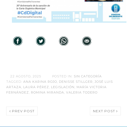
22 AGOSTO, 2025
POSTED IN:
SIN CATEGORÍA
TAGGED:
ANA KARINA ROJO
,
DENISSE STILLGER
,
JOSÉ LUIS
ARTAZA
,
LAURA PÉREZ
,
LEGISLACIÓN
,
MARÍA VICTORIA
FERNÁNDEZ
,
ROMINA MIRANDA
,
VALERIA TODERO
PREV POST
NEXT POST