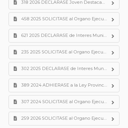
318 2026 DECLARASE Joven Destacada a la bailarina Micaela Vazquez por haber sido seleccionada para una beca de perfeccionamiento en el programa de verano del American Ball.PDF
458 2025 SOLICITASE al Organo Ejecutivo Municipal realice el relevamiento del estado de la plaza denominada Sargento Manuel Ulloa en el Barrio Gran Neuquen Sur.PDF
621 2025 DECLARASE de Interes Municipal el V Congreso Argentino de Seguridad Electrica C A S E a llevarse a cabo los dias 29 y 30 de agosto del 2025 en el Museo de Bellas A.PDF
235 2025 SOLICITASE al Organo Ejecutivo Municipal a traves del area que corresponda realice la instalacion de las garitas en la paradas establecida para el recorrido de la linea 20 del Servicio de.PDF
302 2025 DECLARASE de Interes Muncipal la participacion del deportista Miguel Angel Quique Messineo en el Campeonato Mundial Gran Fondo Nueva York GFNY a realizarse el dia 18 de mayo.PDF
389 2024 ADHIERASE a la Ley Provincial N 3245 Programa de Relevamiento Territorial para la Agricultura Familiar.PDF
307 2024 SOLICITASE al Organo Ejecutivo Municipal contemple el resguardo del lote identificado con la Nomenclatura Catastral N 09 20 063 7816 0000.PDF
259 2026 SOLICITASE al Organo Ejecutivo Municipal informe sobre el estado de funcionamiento de la plataforma IMPULSA Red Digital de Empleo.PDF