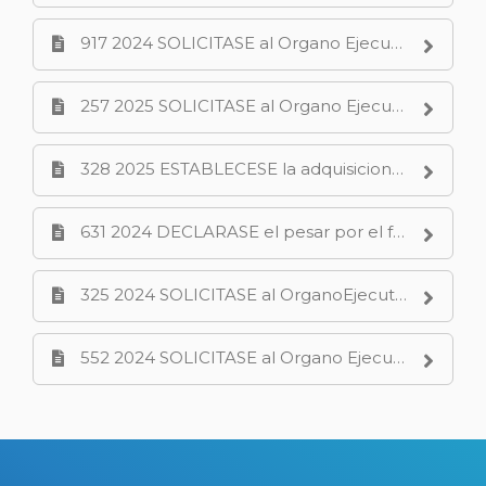
917 2024 SOLICITASE al Organo Ejecutivo Municipal informe respecto a la implementaciÃ³n de la Ordenanza N 14049 Cuerpo de Guardas Ambientales Municipales.PDF
257 2025 SOLICITASE al Organo Ejecutivo Municipal la mejora integral de los refugios peatonales en particular el de la parada N 2898.PDF
328 2025 ESTABLECESE la adquisicion de una autobomba destinada al Cuerpo de Bomberos de la ciudad.PDF
631 2024 DECLARASE el pesar por el fallecimiento de Ines Rigo de Ragni y el reconocimiento a su trayectoria de lucha por los derechos humanos.PDF
325 2024 SOLICITASE al OrganoEjecutivo Municipal disponga las tareas necesarias para el acondicionamiento del tramo de la calle Libertad entre Verzegnassi y Saturnino Torres.PDF
552 2024 SOLICITASE al Organo Ejecutivo Municipal arbitrar los medios necesarios para acondicionar el patinodromo ubicado en el Barrio San Lorenzo.PDF