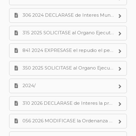
306 2024 DECLARASE de Interes Municipal el Dia Internacional de Accion por la Salud de la Mujer.PDF
315 2025 SOLICITASE al Organo Ejecutivo Municipal realice poner carteleria y remita informe respecto al canal ubicado sobre la calle Richieri.PDF
841 2024 EXPRESASE el repudio el pedido de derogaciÃ³n del proceso de subasta de inmuebles del Estado Nacional dispuesto mediante Decreto NÂº 950 2024.pdf
350 2025 SOLICITASE al Organo Ejecutivo Municipal informe sobre la aplicacion de la Ordenanza N 12875 Techos Verdes Superficies cubiertas de vegetacion.PDF
2024/
310 2026 DECLARASE de Interes la presentacion del libro El despertar del alma de la escritora neuquina Carolina Gastaldi.PDF
056 2026 MODIFICASE la Ordenanza N 15065 Tarifaria 2026.PDF