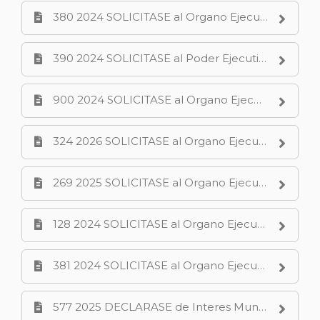
380 2024 SOLICITASE al Organo Ejecutivo Municipal realice la reparacion y el mantenimiento del alumbrado de la plaza denominada La Amistad ubicada en el Barrio Santa Genoveva.PDF
390 2024 SOLICITASE al Poder Ejecutivo Provincial la reglamentacion de la Ley Provincial N 3245 Programa de Relevamiento Territorial para la Agricultura Familiar.PDF
900 2024 SOLICITASE al Organo Ejecutivo Municipal remita informe ambiental del canal ubicado en calle Ricchieri y detalles del Plan Estrategico de Abordaje Integral de Aedes Aegypti.PDF
324 2026 SOLICITASE al Organo Ejecutivo Municipal proceda a realizar un relevamiento tecnico y vial integral en la intersecciÃ³n de Avenida Raul Soldi y Los Paraisos.PDF
269 2025 SOLICITASE al Organo Ejecutivo Municipal informe sobre ruidos molestos provocados por el establecimiento comercial Bar PALUVA ubicado en calle Brown N 189.PDF
128 2024 SOLICITASE al Organo Ejecutivo Municipal Informe sobre las obras emplazadas en calle Leguizamon y Arroyo Duran.PDF
381 2024 SOLICITASE al Organo Ejecutivo Municipal realice las obras necesarias para llevar a cabo el cerramiento de la zona afectada del canal Villa Maria.PDF
577 2025 DECLARASE de Interes Municipal el acto de conmemoracion por el 60 Aniversario de la creaciÃ³n de la Facultad de Turismo de la Universidad Nacional del Comahue.PDF