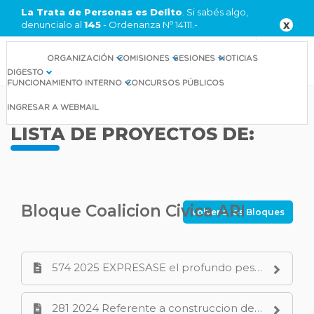
La Trata de Personas es Delito
. Si sabés algo,
o
denuncialo al
145
- Ordenanza N
14111.-
X
ORGANIZACIÓN
COMISIONES
SESIONES
NOTICIAS
DIGESTO
FUNCIONAMIENTO INTERNO
CONCURSOS PÚBLICOS
INGRESAR A
WEBMAIL
LISTA DE PROYECTOS DE:
Bloque Coalicion Civica ARI
Volver a los Bloques
574 2025 EXPRESASE el profundo pesar por el fallecimiento de Dolores Noemi Lopez Candal de Rigoni Lolin la ultima Madre de Plaza de Mayo de Neuquen.PDF
281 2024 Referente a construccion de tanques cisternas en varios sectores de la ciudad.PDF