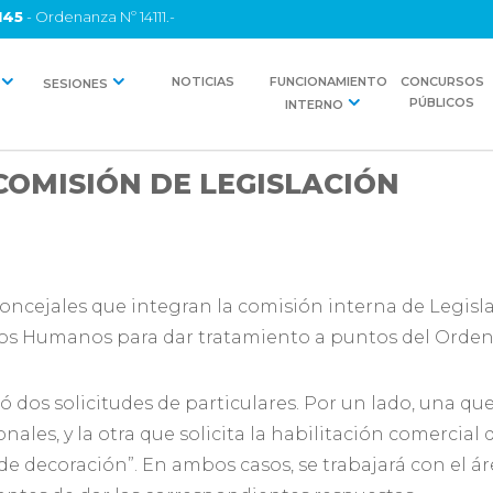
145
- Ordenanza Nº 14111.-
NOTICIAS
FUNCIONAMIENTO
CONCURSOS
SESIONES
PÚBLICOS
INTERNO
OMISIÓN DE LEGISLACIÓN
 concejales que integran la comisión interna de Legisl
os Humanos para dar tratamiento a puntos del Orden 
ó dos solicitudes de particulares. Por un lado, una q
les, y la otra que solicita la habilitación comercial
de decoración”. En ambos casos, se trabajará con el 