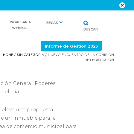
INGRESAR A
BECAS
WEBMAIL
BUSCAR
Informe de Gestión 2025
HOME
/
SIN CATEGORÍA
/
NUEVO ENCUENTRO DE LA COMISIÓN
DE LEGISLACIÓN
ación General, Poderes,
del Día.
ue eleva una propuesta
 de un inmueble para la
área de comercio municipal para