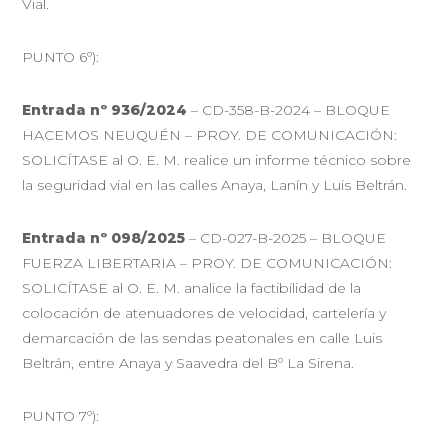
Vial.
PUNTO 6º):
Entrada nº 936/2024
– CD-358-B-2024 – BLOQUE
HACEMOS NEUQUÉN – PROY. DE COMUNICACIÓN:
SOLICÍTASE al O. E. M. realice un informe técnico sobre
la seguridad vial en las calles Anaya, Lanín y Luis Beltrán.
Entrada nº 098/2025
– CD-027-B-2025 – BLOQUE
FUERZA LIBERTARIA – PROY. DE COMUNICACIÓN:
SOLICÍTASE al O. E. M. analice la factibilidad de la
colocación de atenuadores de velocidad, cartelería y
demarcación de las sendas peatonales en calle Luis
Beltrán, entre Anaya y Saavedra del Bº La Sirena.
PUNTO 7º):