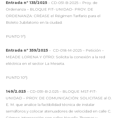
Entrada nº 135/2025
– CD-051-B-2025 – Proy. de
Ordenanza – BLOQUE FIT- UNIDAD- PROY. DE
ORDENANZA: CRÉASE el Régimen Tarifario para el
Boleto Jubilatorio en la ciudad.
PUNTO 9º):
Entrada nº 359/2025
– CD-018-M-2025 – Petición –
MEADE LORENA Y OTRO: Solicita la conexión a la red
eléctrica en el sector La Meseta.
PUNTO 10º):
149/2.025
– CD-059-B-2.025 – BLOQUE MST-FIT-
UNIDAD – PROY. DE COMUNICACIÓN: SOLICITASE al O.
E. M. que analice la factibilidad técnica de instalar
semáforos y colocar atenuadores de velocidad en calle C.
Gómez, intersección con calles Novella, Thomas y