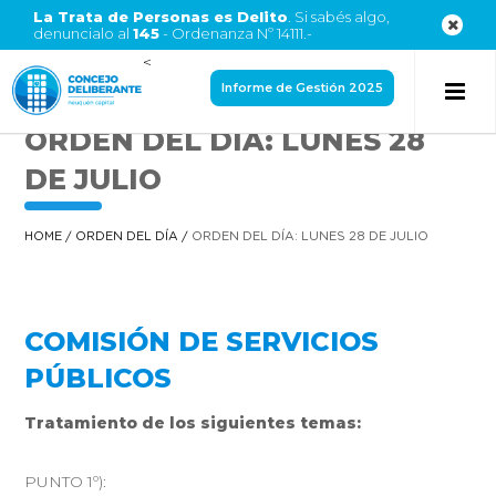
La Trata de Personas es Delito
. Si sabés algo,
denuncialo al
145
- Ordenanza Nº 14111.-
<
Informe de Gestión 2025
ORDEN DEL DÍA: LUNES 28
DE JULIO
HOME
/
ORDEN DEL DÍA
/
ORDEN DEL DÍA: LUNES 28 DE JULIO
COMISIÓN DE SERVICIOS
PÚBLICOS
Tratamiento de los siguientes temas:
PUNTO 1º):