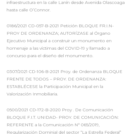
infraestructura en la calle Lanín desde Avenida Olascoaga
hasta calle O’Connor.
0186/2021 CD-057-B-2021 Petición BLOQUE FR.I.N-
PROY DE ORDENANZA; AUTORÍZASE al Órgano
Ejecutivo Municipal a construir un monumento en
homenaje a las víctimas del COVID-19 y llamado a
concurso para el diseño del monumento.
0307/2021 CD-106-B-2021 Proy. de Ordenanza BLOQUE
FRENTE DE TODOS – PROY. DE ORDENANZA:
ESTABLÉCESE la Participación Municipal en la
Valorización Inmobiliaria.
0500/2021 CD-172-B-2020 Proy . De Comunicación
BLOQUE F.I.T. UNIDAD- PROY. DE COMUNICACIÓN:
REFERENTE a la Comunicación Nº 065/2019,
Regularización Dominial del sector “La Estrella Federal”