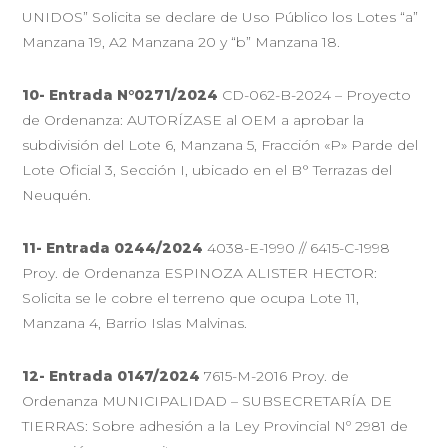
UNIDOS” Solicita se declare de Uso Público los Lotes “a”
Manzana 19, A2 Manzana 20 y “b” Manzana 18.
10-
Entrada N°0271/2024
CD-062-B-2024 – Proyecto
de Ordenanza: AUTORÍZASE al OEM a aprobar la
subdivisión del Lote 6, Manzana 5, Fracción «P» Parde del
Lote Oficial 3, Sección I, ubicado en el B° Terrazas del
Neuquén.
11-
Entrada 0244/2024
4038-E-1990 // 6415-C-1998
Proy. de Ordenanza ESPINOZA ALISTER HECTOR:
Solicita se le cobre el terreno que ocupa Lote 11,
Manzana 4, Barrio Islas Malvinas.
12-
Entrada 0147/2024
7615-M-2016 Proy. de
Ordenanza MUNICIPALIDAD – SUBSECRETARÍA DE
TIERRAS: Sobre adhesión a la Ley Provincial Nº 2981 de