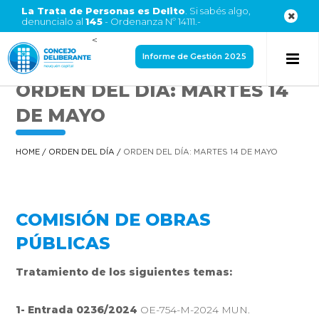
La Trata de Personas es Delito
. Si sabés algo,
denuncialo al
145
- Ordenanza Nº 14111.-
<
Informe de Gestión 2025
ORDEN DEL DÍA: MARTES 14
DE MAYO
HOME
/
ORDEN DEL DÍA
/
ORDEN DEL DÍA: MARTES 14 DE MAYO
COMISIÓN DE OBRAS
PÚBLICAS
Tratamiento de los siguientes temas:
1- Entrada 0236/2024
OE-754-M-2024 MUN.