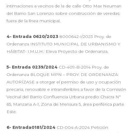
intimaciones a vecinos de la de calle Otto Max Neuman
del Barrio San Lorenzo sobre construcción de veredas
fuera de la línea municipal.
4-
Entrada 0620/2023
8000642-I/2023 Proy. de
Ordenanza INSTITUTO MUNICIPAL DE URBANISMO Y
HÁBITAT- I.M.U.H.: Eleva Proyecto de Ordenanza.
5-
Entrada 0239/2024
CD-409-B-2014 Proy. de
Ordenanza BLOQUE MPN – PROY. DE ORDENANZA:
AUTORÍZASE a otorgar el permiso de uso y ocupación
precaria, renovable e intransferibles a favor de la Comisión
Vecinal del Barrio Confluencia Urbana predio Chacra Nº
65, Manzana A-1, Zona de Mensura 5, área periférica parte
Este.
6-
Entrada0181/2024
CD-004-A-2024 Petición