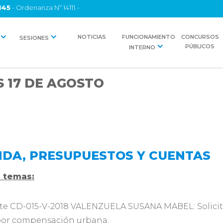
145
- Ordenanza Nº 14111.-
NOTICIAS
FUNCIONAMIENTO
CONCURSOS
SESIONES
PÚBLICOS
INTERNO
S 17 DE AGOSTO
NDA, PRESUPUESTOS Y CUENTAS
s temas:
te CD-015-V-2018 VALENZUELA SUSANA MABEL: Solicita
por compensación urbana.