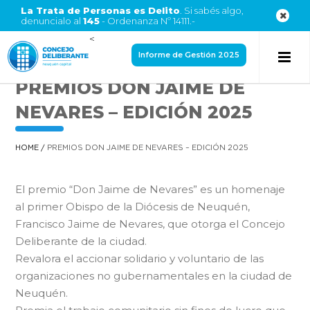
La Trata de Personas es Delito
. Si sabés algo,
denuncialo al
145
- Ordenanza Nº 14111.-
<
Informe de Gestión 2025
PREMIOS DON JAIME DE
NEVARES – EDICIÓN 2025
HOME
/
PREMIOS DON JAIME DE NEVARES – EDICIÓN 2025
El premio “Don Jaime de Nevares” es un homenaje
al primer Obispo de la Diócesis de Neuquén,
Francisco Jaime de Nevares, que otorga el Concejo
Deliberante de la ciudad.
Revalora el accionar solidario y voluntario de las
organizaciones no gubernamentales en la ciudad de
Neuquén.