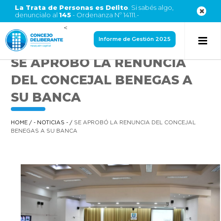
La Trata de Personas es Delito
. Si sabés algo,
denuncialo al
145
- Ordenanza Nº 14111.-
<
Informe de Gestión 2025
SE APROBÓ LA RENUNCIA
DEL CONCEJAL BENEGAS A
SU BANCA
HOME
/
- NOTICIAS -
/
SE APROBÓ LA RENUNCIA DEL CONCEJAL
BENEGAS A SU BANCA