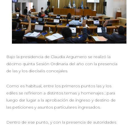
Bajo la presidencia de Claudia Argumero se realizó la
décimo quinta Sesión Ordinaria del año con la presencia
de las y los dieciséis concejales.
Como es habitual, entre los primeros puntos las y los
ediles se refirieron a distintos temas y homenajes ; para
luego dar lugar a la aprobación de ingreso y destino de
las peticiones y asuntos particulares ingresados.
Dentro de ese punto, y con la presencia de autoridades