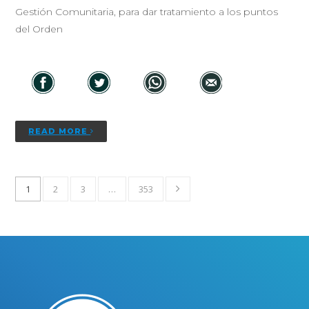
Gestión Comunitaria, para dar tratamiento a los puntos
del Orden
READ MORE
1
2
3
…
353