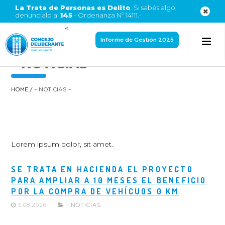
La Trata de Personas es Delito
. Si sabés algo,
denuncialo al
145
- Ordenanza Nº 14111.-
<
Informe de Gestión 2025
– NOTICIAS –
HOME
/
– NOTICIAS –
Lorem ipsum dolor, sit amet.
SE TRATA EN HACIENDA EL PROYECTO
PARA AMPLIAR A 10 MESES EL BENEFICIO
POR LA COMPRA DE VEHÍCUOS 0 KM
5.08.2026
- NOTICIAS -