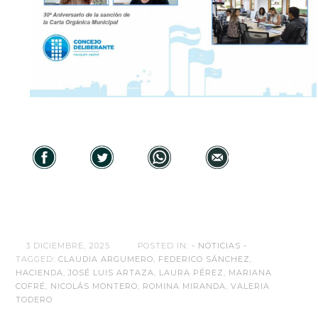
3 DICIEMBRE, 2025
POSTED IN:
- NOTICIAS -
TAGGED:
CLAUDIA ARGUMERO
,
FEDERICO SÁNCHEZ
,
HACIENDA
,
JOSÉ LUIS ARTAZA
,
LAURA PÉREZ
,
MARIANA
COFRÉ
,
NICOLÁS MONTERO
,
ROMINA MIRANDA
,
VALERIA
TODERO