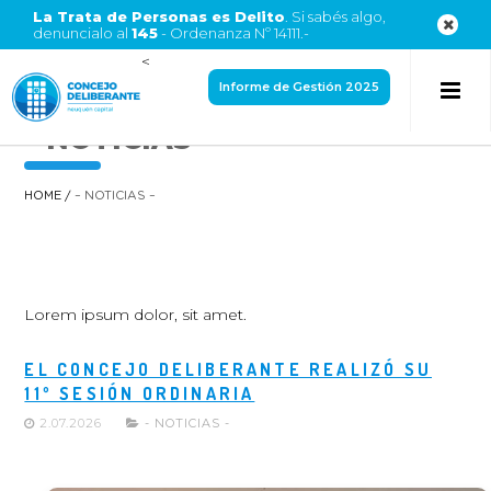
La Trata de Personas es Delito
. Si sabés algo,
denuncialo al
145
- Ordenanza Nº 14111.-
<
Informe de Gestión 2025
– NOTICIAS –
HOME
/
– NOTICIAS –
Lorem ipsum dolor, sit amet.
EL CONCEJO DELIBERANTE REALIZÓ SU
11º SESIÓN ORDINARIA
2.07.2026
- NOTICIAS -