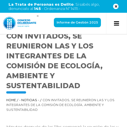
La Trata de Personas es Delito
. Si sabés algo,
denuncialo al
145
- Ordenanza Nº 14111.-
<
Informe de Gestión 2025
CON INVITADOS, SE
REUNIERON LAS Y LOS
INTEGRANTES DE LA
COMISIÓN DE ECOLOGÍA,
AMBIENTE Y
SUSTENTABILIDAD
HOME
/
- NOTICIAS -
/
CON INVITADOS, SE REUNIERON LAS Y LOS
INTEGRANTES DE LA COMISIÓN DE ECOLOGÍA, AMBIENTE Y
SUSTENTABILIDAD
Minutos después de las 11hs comenzó la reunión de las y