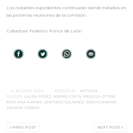
Los restantes expedientes continuarán siendo tratados en
las próximas reuniones de la comisión.
Cobertura: Federico Ponce de León.
14 AGOSTO, 2024
POSTED IN:
- NOTICIAS -
TAGGED:
LAURA PÉREZ
,
MERIÑO CINTA
,
PRISCILA OTTÓN
,
ROJO ANA KARINA
,
SANTIAGO GALÍNDEZ
,
SERGIO MARINO
,
VALERIA TODERO
PREV POST
NEXT POST