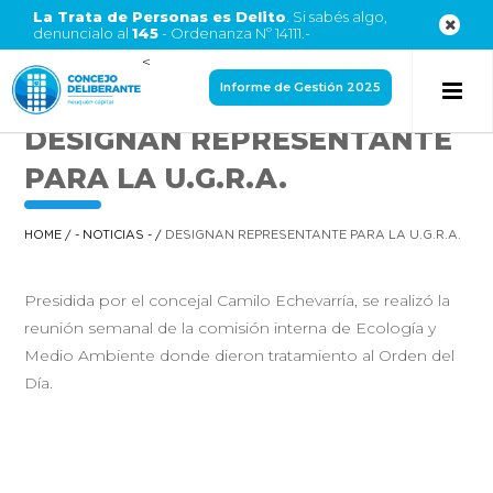
La Trata de Personas es Delito
. Si sabés algo,
denuncialo al
145
- Ordenanza Nº 14111.-
<
Informe de Gestión 2025
DESIGNAN REPRESENTANTE
PARA LA U.G.R.A.
HOME
/
- NOTICIAS -
/
DESIGNAN REPRESENTANTE PARA LA U.G.R.A.
Presidida por el concejal Camilo Echevarría, se realizó la
reunión semanal de la comisión interna de Ecología y
Medio Ambiente donde dieron tratamiento al Orden del
Día.