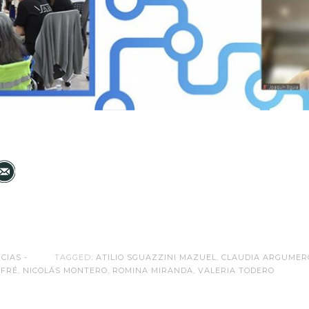
ICIAS -
TAGGED:
ATILIO SGUAZZINI MAZUEL
,
CLAUDIA ARGUMER
OFRÉ
,
NICOLÁS MONTERO
,
ROMINA MIRANDA
,
VALERIA TODERO