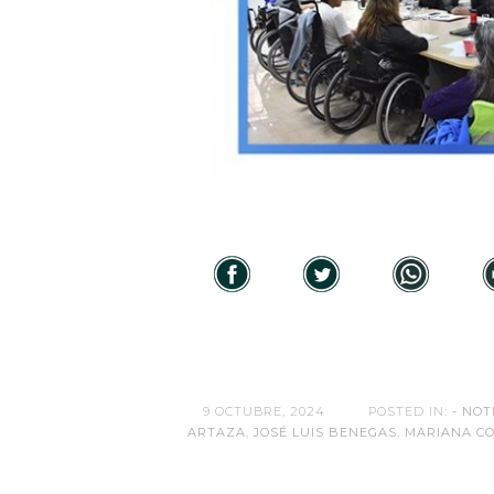
9 OCTUBRE, 2024
POSTED IN:
- NOT
ARTAZA
,
JOSÉ LUIS BENEGAS
,
MARIANA C