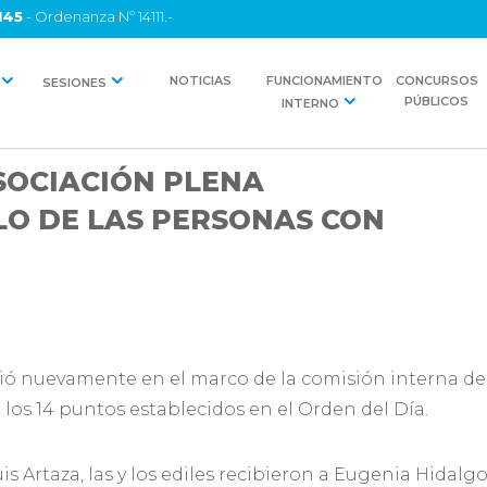
145
- Ordenanza Nº 14111.-
NOTICIAS
FUNCIONAMIENTO
CONCURSOS
SESIONES
PÚBLICOS
INTERNO
ASOCIACIÓN PLENA
LO DE LAS PERSONAS CON
nió nuevamente en el marco de la comisión interna d
los 14 puntos establecidos en el Orden del Día.
uis Artaza, las y los ediles recibieron a Eugenia Hidal