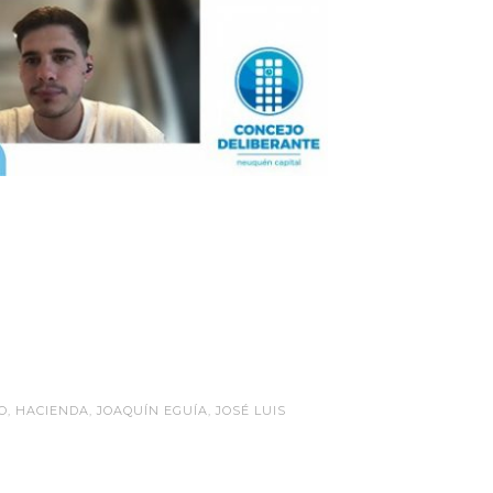
O
,
HACIENDA
,
JOAQUÍN EGUÍA
,
JOSÉ LUIS