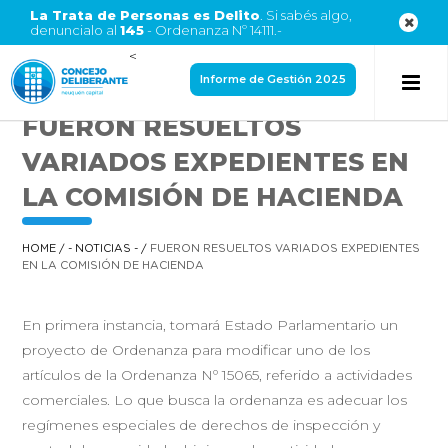
La Trata de Personas es Delito
. Si sabés algo,
denuncialo al
145
- Ordenanza Nº 14111.-
<
Informe de Gestión 2025
FUERON RESUELTOS
VARIADOS EXPEDIENTES EN
LA COMISIÓN DE HACIENDA
HOME
/
- NOTICIAS -
/
FUERON RESUELTOS VARIADOS EXPEDIENTES
EN LA COMISIÓN DE HACIENDA
En primera instancia, tomará Estado Parlamentario un
proyecto de Ordenanza para modificar uno de los
artículos de la Ordenanza Nº 15065, referido a actividades
comerciales. Lo que busca la ordenanza es adecuar los
regímenes especiales de derechos de inspección y