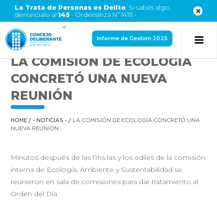
La Trata de Personas es Delito
. Si sabés algo,
denuncialo al
145
- Ordenanza Nº 14111.-
<
Informe de Gestión 2025
LA COMISIÓN DE ECOLOGÍA
CONCRETÓ UNA NUEVA
REUNIÓN
HOME
/
- NOTICIAS -
/
LA COMISIÓN DE ECOLOGÍA CONCRETÓ UNA
NUEVA REUNIÓN
Minutos después de las 11hs las y los ediles de la comisión
interna de Ecología, Ambiente y Sustentabilidad se
reunieron en sala de comisiones para dar tratamiento al
Orden del Día