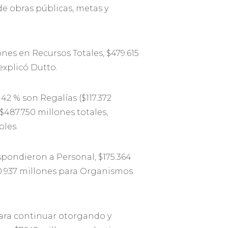
de obras públicas, metas y
nes en Recursos Totales, $479.615
explicó Dutto.
42 % son Regalías ($117.372
 $487.750 millones totales,
bles.
spondieron a Personal, $175.364
$10.937 millones para Organismos
para continuar otorgando y