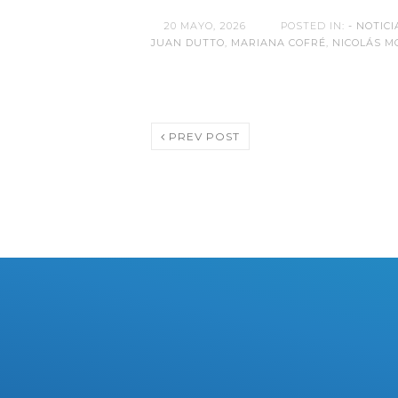
20 MAYO, 2026
POSTED IN:
- NOTICI
JUAN DUTTO
,
MARIANA COFRÉ
,
NICOLÁS 
PREV POST