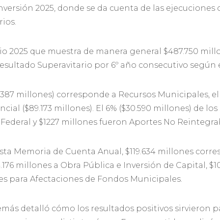
versión 2025, donde se da cuenta de las ejecuciones 
ios.
cio 2025 que muestra de manera general $487.750 millo
sultado Superavitario por 6º año consecutivo según 
9.387 millones) corresponde a Recursos Municipales, el 
cial ($89.173 millones). El 6% ($30.590 millones) de los
ederal y $1227 millones fueron Aportes No Reintegra
sta Memoria de Cuenta Anual, $119.634 millones corre
54.176 millones a Obra Pública e Inversión de Capital, 
nes para Afectaciones de Fondos Municipales.
más detalló cómo los resultados positivos sirvieron 