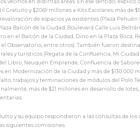
los vecinos en distintas áreas. En ese sentido, explicó
til Gratuito y $2069 millones a Kits Escolares; más de 
 revaloración de espacios ya existentes (Plaza Pehué
laza Balcón de la Ciudad, Boulevard Calle Luis Beltrán 
ro en el Balcón de la Ciudad, Dino en la Plaza Boca, 
 el Observatorio, entre otros). También fueron desti
rales y turísticos (Regata de la Confluencia, Mi Ciudad
 del Libro, Neuquén Emprende, Confluencia de Sabores
s en Modernización de la Ciudad y más de $130.000 mi
falto, trabajos y terminaciones de módulos del Polo 
 Finalmente, más de $21 millones en desarrollo de lotes
entarias.
n Dutto y su equipo respondieron a las consultas de los
as siguientes comisiones.