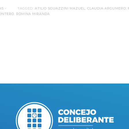
AS -
TAGGED:
ATILIO SGUAZZINI MAZUEL
,
CLAUDIA ARGUMERO
,
MONTERO
,
ROMINA MIRANDA