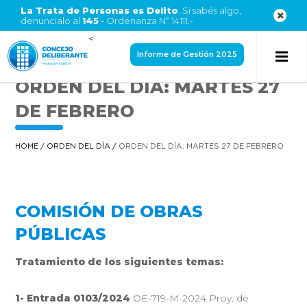
La Trata de Personas es Delito
. Si sabés algo,
denuncialo al
145
- Ordenanza Nº 14111.-
<
Informe de Gestión 2025
ORDEN DEL DÍA: MARTES 27
DE FEBRERO
HOME
/
ORDEN DEL DÍA
/
ORDEN DEL DÍA: MARTES 27 DE FEBRERO
COMISIÓN DE OBRAS
PÚBLICAS
Tratamiento de los siguientes temas:
1- Entrada 0103/2024
OE-719-M-2024 Proy. de