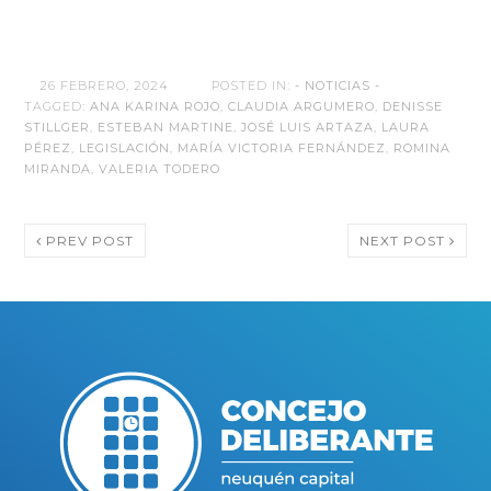
26 FEBRERO, 2024
POSTED IN:
- NOTICIAS -
TAGGED:
ANA KARINA ROJO
,
CLAUDIA ARGUMERO
,
DENISSE
STILLGER
,
ESTEBAN MARTINE
,
JOSÉ LUIS ARTAZA
,
LAURA
PÉREZ
,
LEGISLACIÓN
,
MARÍA VICTORIA FERNÁNDEZ
,
ROMINA
MIRANDA
,
VALERIA TODERO
PREV POST
NEXT POST