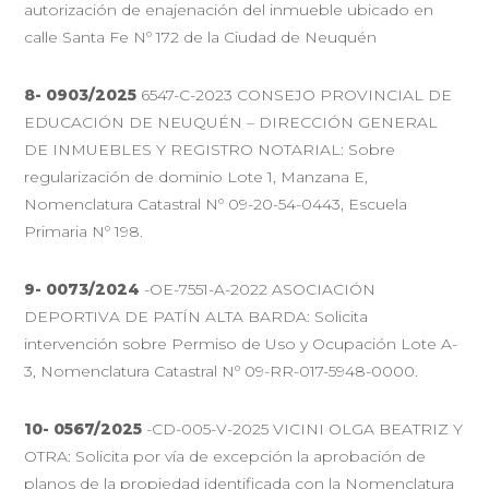
autorización de enajenación del inmueble ubicado en
calle Santa Fe Nº 172 de la Ciudad de Neuquén
8- 0903/2025
6547-C-2023 CONSEJO PROVINCIAL DE
EDUCACIÓN DE NEUQUÉN – DIRECCIÓN GENERAL
DE INMUEBLES Y REGISTRO NOTARIAL: Sobre
regularización de dominio Lote 1, Manzana E,
Nomenclatura Catastral Nº 09-20-54-0443, Escuela
Primaria Nº 198.
9- 0073/2024
-OE-7551-A-2022 ASOCIACIÓN
DEPORTIVA DE PATÍN ALTA BARDA: Solicita
intervención sobre Permiso de Uso y Ocupación Lote A-
3, Nomenclatura Catastral Nº 09-RR-017-5948-0000.
10- 0567/2025
-CD-005-V-2025 VICINI OLGA BEATRIZ Y
OTRA: Solicita por vía de excepción la aprobación de
planos de la propiedad identificada con la Nomenclatura