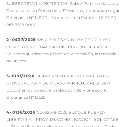
SUBSECRETARÍA DE TIERRAS: Sobre Permiso de Uso y
Ocupación con Policía de la Provincia de Neuquén según
Ordenanza Nº 14800 – Nomenclatura Catastral Nº 09-20-
063-7816-0000.
2-
0437/2025
666-C-1991 // 3297-B-1995 // 8017-B-1997
COMISIÓN VECINAL BARRIO RINCÓN DE EMILIO:
Solicita regularización a favor de la comisión, la tenencia
de un lote.
3-
0191/2026
OE-8001-M-2024 MUNICIPALIDAD –
SUBSECRETARÍA DE OBRAS PARTICULARES: Eleva
Documentación sobre declaración de Ruina sobre
Ordenanza Nº 13625
4- 0136/2026
CD-026-B-2026 BLOQUE FUERZA
LIBERTARIA – PROY. DE COMUNICACIÓN: SOLICÍTASE
al Órgano Ejecutivo Municipal requiera informe al Poder