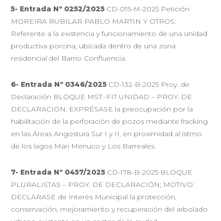
5- Entrada Nº 0252/2025
CD-015-M-2025 Petición
MOREIRA RUBILAR PABLO MARTIN Y OTROS:
Referente a la existencia y funcionamiento de una unidad
productiva porcina, ubicada dentro de una zona
residencial del Barrio Confluencia.
6- Entrada Nº 0346/2025
CD-132-B-2025 Proy. de
Declaración BLOQUE MST -FIT UNIDAD – PROY. DE
DECLARACIÓN: EXPRÉSASE la preocupación por la
habilitación de la perforación de pozos mediante fracking
en las Áreas Angostura Sur I y II, en proximidad al istmo
de los lagos Mari Menuco y Los Barreales.
7- Entrada Nº 0457/2025
CD-178-B-2025 BLOQUE
PLURALISTAS – PROY. DE DECLARACIÓN; MOTIVO:
DECLÁRASE de Interés Municipal la protección,
conservación, mejoramiento y recuperación del arbolado