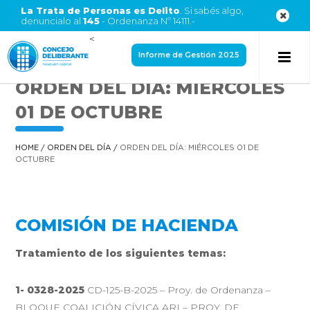
La Trata de Personas es Delito
. Si sabés algo,
denuncialo al
145
- Ordenanza Nº 14111.-
<
Informe de Gestión 2025
ORDEN DEL DÍA: MIÉRCOLES
01 DE OCTUBRE
HOME
/
ORDEN DEL DÍA
/
ORDEN DEL DÍA: MIÉRCOLES 01 DE
OCTUBRE
COMISIÓN DE HACIENDA
Tratamiento de los siguientes temas:
1- 0328-2025
CD-125-B-2025 – Proy. de Ordenanza –
BLOQUE COALICIÓN CÍVICA ARI – PROY. DE