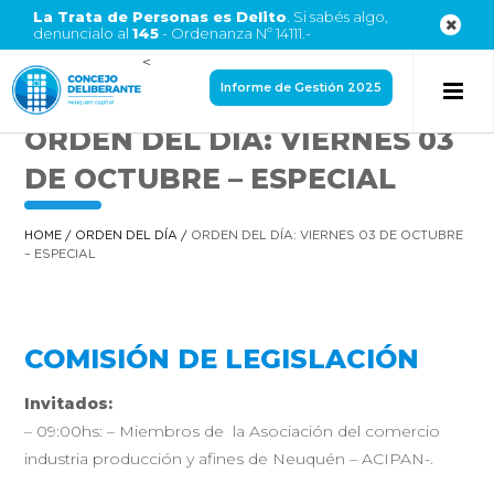
La Trata de Personas es Delito
. Si sabés algo,
denuncialo al
145
- Ordenanza Nº 14111.-
<
Informe de Gestión 2025
ORDEN DEL DÍA: VIERNES 03
DE OCTUBRE – ESPECIAL
HOME
/
ORDEN DEL DÍA
/
ORDEN DEL DÍA: VIERNES 03 DE OCTUBRE
– ESPECIAL
COMISIÓN DE LEGISLACIÓN
Invitados:
– 09:00hs: – Miembros de la Asociación del comercio
industria producción y afines de Neuquén – ACIPAN-
.