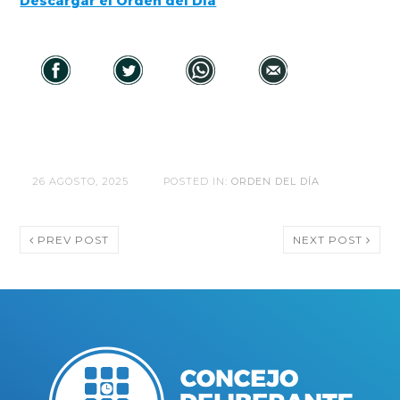
Descargar el Orden del Día
26 AGOSTO, 2025
POSTED IN:
ORDEN DEL DÍA
PREV POST
NEXT POST