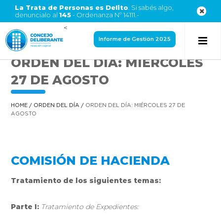
La Trata de Personas es Delito
. Si sabés algo,
denuncialo al
145
- Ordenanza Nº 14111.-
<
Informe de Gestión 2025
ORDEN DEL DÍA: MIÉRCOLES
27 DE AGOSTO
HOME
/
ORDEN DEL DÍA
/
ORDEN DEL DÍA: MIÉRCOLES 27 DE
AGOSTO
COMISIÓN DE HACIENDA
Tratamiento de los siguientes temas:
Parte I:
Tratamiento de Expedientes: