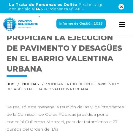
La Trata de Personas es Delito
. Si sabés algo,
denuncialo al
145
- Ordenanza Nº 14111.-
<
Informe de Gestión 2025
PROPICIAN LA EJECUCIÓN
DE PAVIMENTO Y DESAGÜES
EN EL BARRIO VALENTINA
URBANA
HOME
/
- NOTICIAS -
/
PROPICIAN LA EJECUCIÓN DE PAVIMENTO Y
DESAGÜES EN EL BARRIO VALENTINA URBANA
Se realizó esta mañana la reunión de las y los integrantes
de la Comisión de Obras Públicas presidida por el
concejal Guillermo Monzani, para dar tratamiento a 27
puntos del Orden del Día.