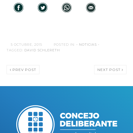
5 OCTUBRE, 2015
POSTED IN:
- NOTICIAS -
TAGGED:
DAVID SCHLERETH
PREV POST
NEXT POST