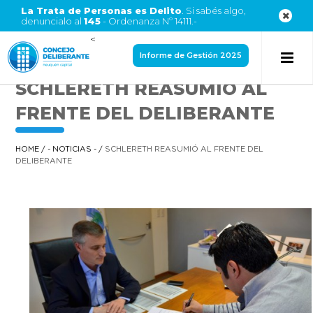
La Trata de Personas es Delito
. Si sabés algo,
denuncialo al
145
- Ordenanza Nº 14111.-
<
Informe de Gestión 2025
SCHLERETH REASUMIÓ AL
FRENTE DEL DELIBERANTE
HOME
/
- NOTICIAS -
/
SCHLERETH REASUMIÓ AL FRENTE DEL
DELIBERANTE