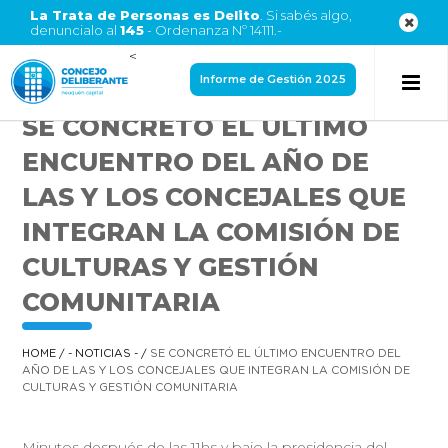
La Trata de Personas es Delito
. Si sabés algo,
denuncialo al
145
- Ordenanza Nº 14111.-
<
Informe de Gestión 2025
SE CONCRETÓ EL ÚLTIMO
ENCUENTRO DEL AÑO DE
LAS Y LOS CONCEJALES QUE
INTEGRAN LA COMISIÓN DE
CULTURAS Y GESTIÓN
COMUNITARIA
HOME
/
- NOTICIAS -
/
SE CONCRETÓ EL ÚLTIMO ENCUENTRO DEL
AÑO DE LAS Y LOS CONCEJALES QUE INTEGRAN LA COMISIÓN DE
CULTURAS Y GESTIÓN COMUNITARIA
Minutos después de las 11hs y bajo la presidencia del