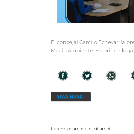
El concejal Camilo Echevarría pre
Medio Ambiente. En primer lugar,
READ MORE
Lorem ipsum dolor, sit amet.