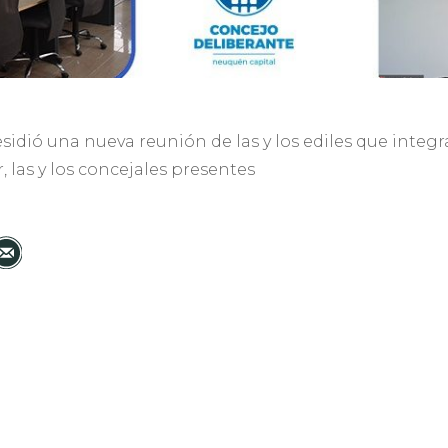
sidió una nueva reunión de las y los ediles que integ
 las y los concejales presentes