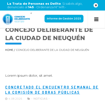
La Trata de Personas es Delito
. Si sabés algo,
denuncialo al
145
- Ordenanza Nº 14111.-
<
Informe de Gestión 2025
CONCEJO DELIBERANTE DE
LA CIUDAD DE NEUQUÉN
HOME
/
CONCEJO DELIBERANTE DE LA CIUDAD DE NEUQUÉN
Lorem ipsum dolor, sit amet.
CONCRETADO EL ENCUENTRO SEMANAL DE
LA COMISIÓN DE OBRAS PÚBLICAS
4.08.2026
- NOTICIAS -