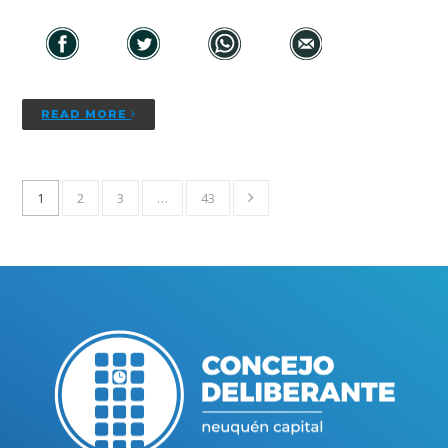
READ MORE
1
2
3
…
43