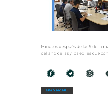
Minutos después de las 9 de la m
del año de las y los ediles que c
READ MORE