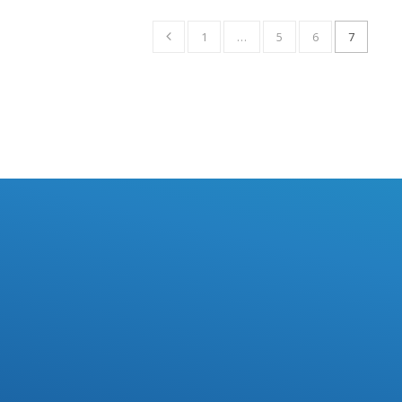
1
…
5
6
7