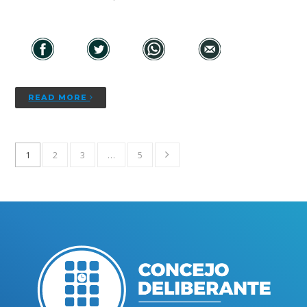
READ MORE
1
2
3
…
5