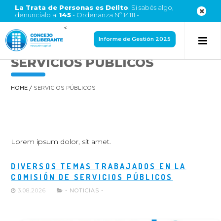
La Trata de Personas es Delito
. Si sabés algo,
denuncialo al
145
- Ordenanza Nº 14111.-
<
Informe de Gestión 2025
SERVICIOS PÚBLICOS
HOME
/
SERVICIOS PÚBLICOS
Lorem ipsum dolor, sit amet.
DIVERSOS TEMAS TRABAJADOS EN LA
COMISIÓN DE SERVICIOS PÚBLICOS
3.08.2026
- NOTICIAS -