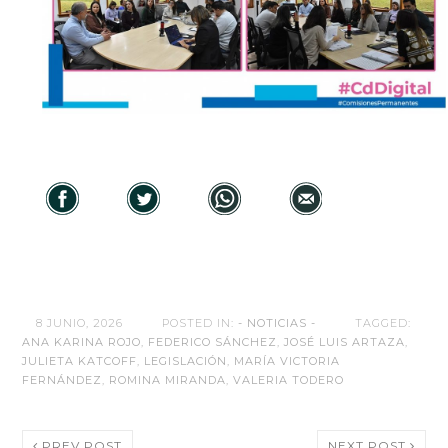
8 JUNIO, 2026
POSTED IN:
- NOTICIAS -
TAGGED:
ANA KARINA ROJO
,
FEDERICO SÁNCHEZ
,
JOSÉ LUIS ARTAZA
,
JULIETA KATCOFF
,
LEGISLACIÓN
,
MARÍA VICTORIA
FERNÁNDEZ
,
ROMINA MIRANDA
,
VALERIA TODERO
PREV POST
NEXT POST