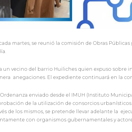
cada martes, se reunió la comisión de Obras Públicas 
ía.
 a un vecino del barrio Huiliches quien expuso sobre
enera anegaciones. El expediente continuará en la co
e Ordenanza enviado desde el IMUH (Instituto Municip
aprobación de la utilización de consorcios urbanístic
vés de los mismos, se pretende llevar adelante la eje
juntamente con organismos gubernamentales y actore