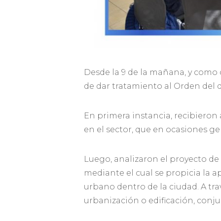
Desde la 9 de la mañana, y como 
de dar tratamiento al Orden del d
En primera instancia, recibieron
en el sector, que en ocasiones g
Luego, analizaron el proyecto d
mediante el cual se propicia la 
urbano dentro de la ciudad. A tra
urbanización o edificación, con