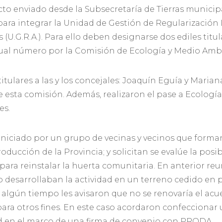
ecto enviado desde la Subsecretaría de Tierras municipa
para integrar la Unidad de Gestión de Regularizació
U.G.R.A.). Para ello deben designarse dos ediles titul
gual número por la Comisión de Ecología y Medio Amb
tulares a las y los concejales: Joaquín Eguía y Marian
esta comisión. Además, realizaron el pase a Ecología
es.
 iniciado por un grupo de vecinas y vecinos que for
ducción de la Provincia; y solicitan se evalúe la posi
para reinstalar la huerta comunitaria. En anterior reu
 desarrollaban la actividad en un terreno cedido en 
algún tiempo les avisaron que no se renovaría el ac
 para otros fines. En este caso acordaron confeccionar 
ad en el marco de una firma de convenio con PRODA.