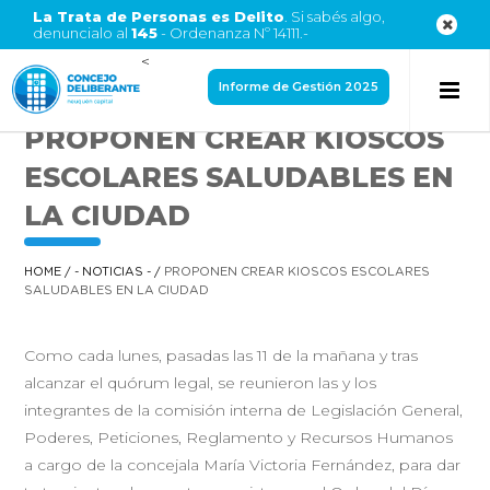
La Trata de Personas es Delito
. Si sabés algo,
denuncialo al
145
- Ordenanza Nº 14111.-
<
Informe de Gestión 2025
PROPONEN CREAR KIOSCOS
ESCOLARES SALUDABLES EN
LA CIUDAD
HOME
/
- NOTICIAS -
/
PROPONEN CREAR KIOSCOS ESCOLARES
SALUDABLES EN LA CIUDAD
Como cada lunes, pasadas las 11 de la mañana y tras
alcanzar el quórum legal, se reunieron las y los
integrantes de la comisión interna de Legislación General,
Poderes, Peticiones, Reglamento y Recursos Humanos
a cargo de la concejala María Victoria Fernández, para dar