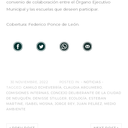
convenio de colaboración entre el Órgano Ejecutivo
Municipal y las escuelas que deseen participar.
Cobertura: Federico Ponce de León.
30 NOVIEMBRE, 2022
POSTED IN:
- NOTICIAS -
TAGGED:
CAMILO ECHEVERRÍA
,
CLAUDIA ARGUMERO
,
COMISIONES INTERNAS
,
CONCEJO DELIBERANTE DE LA CIUDAD
DE NEUQUÉN
,
DENISSE STILLGER
,
ECOLOGÍA
,
ESTEBAN
MARTINE
,
ISABEL MOSNA
,
JORGE REY
,
JUAN PELÁEZ
,
MEDIO
AMBIENTE
PREV POST
NEXT POST