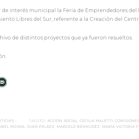
r de interés municipal la Feria de Emprendedores del b
ento Libres del Sur, referente a la Creación del Centr
chivo de distintos proyectos que ya fueron resueltos.
ón.
OTICIAS -
TAGGED:
ACCIÓN SOCIAL
,
CECILIA MALETTI
,
COMISIONE
ABEL MOSNA
,
JUAN PELÁEZ
,
MARCELO BERMUDEZ
,
MARÍA VICTORIA