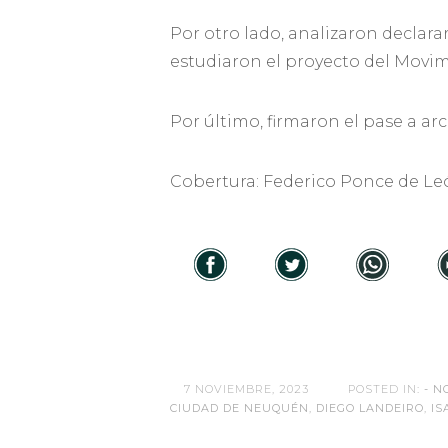
Por otro lado, analizaron declara
estudiaron el proyecto del Movimi
Por último, firmaron el pase a ar
Cobertura: Federico Ponce de Le
7 NOVIEMBRE, 2023
POSTED IN:
- N
CIUDAD DE NEUQUÉN
,
DIEGO LANDEIRO
,
IS