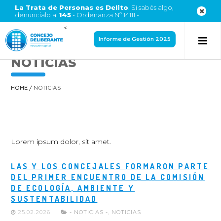
La Trata de Personas es Delito
. Si sabés algo,
denuncialo al
145
- Ordenanza Nº 14111.-
<
Informe de Gestión 2025
NOTICIAS
HOME
/
NOTICIAS
Lorem ipsum dolor, sit amet.
LAS Y LOS CONCEJALES FORMARON PARTE
DEL PRIMER ENCUENTRO DE LA COMISIÓN
DE ECOLOGÍA, AMBIENTE Y
SUSTENTABILIDAD
25.02.2026
- NOTICIAS -
,
NOTICIAS