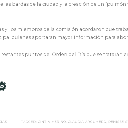
e las bardas de la ciudad y la creación de un “pulmón 
las y los miembros de la comisión acordaron que trab
cipal quienes aportaran mayor información para abord
 restantes puntos del Orden del Día que se tratarán e
CIAS -
TAGGED:
CINTIA MERIÑO
,
CLAUDIA ARGUMERO
,
DENISSE S