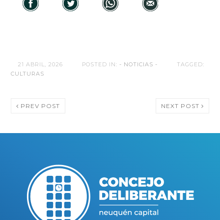
21 ABRIL, 2026
POSTED IN:
- NOTICIAS -
TAGGED:
CULTURAS
PREV POST
NEXT POST