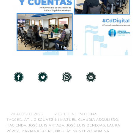
20 AGOSTO, 2025
POSTED IN:
- NOTICIAS -
TAGGED:
ATILIO SGUAZZINI MAZUEL
,
CLAUDIA ARGUMERO
,
HACIENDA
,
JOSÉ LUIS ARTAZA
,
JOSÉ LUIS BENEGAS
,
LAURA
PÉREZ
,
MARIANA COFRÉ
,
NICOLÁS MONTERO
,
ROMINA