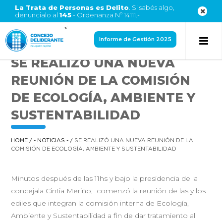
La Trata de Personas es Delito
. Si sabés algo,
denuncialo al
145
- Ordenanza Nº 14111.-
<
Informe de Gestión 2025
SE REALIZÓ UNA NUEVA
REUNIÓN DE LA COMISIÓN
DE ECOLOGÍA, AMBIENTE Y
SUSTENTABILIDAD
HOME
/
- NOTICIAS -
/
SE REALIZÓ UNA NUEVA REUNIÓN DE LA
COMISIÓN DE ECOLOGÍA, AMBIENTE Y SUSTENTABILIDAD
Minutos después de las 11hs y bajo la presidencia de la
concejala Cintia Meriño, comenzó la reunión de las y los
ediles que integran la comisión interna de Ecología,
Ambiente y Sustentabilidad a fin de dar tratamiento al