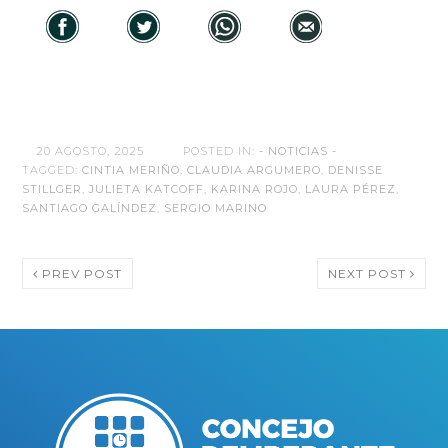
20 AGOSTO, 2025
POSTED IN:
- NOTICIAS -
TAGGED:
CINTIA MERIÑO
,
CLAUDIA ARGUMERO
,
DENISSE
STILLGER
,
JULIETA KATCOFF
,
KARINA ROJO
,
LAURA PÉREZ
,
SANTIAGO GALÍNDEZ
,
SERGIO MARINO
PREV POST
NEXT POST