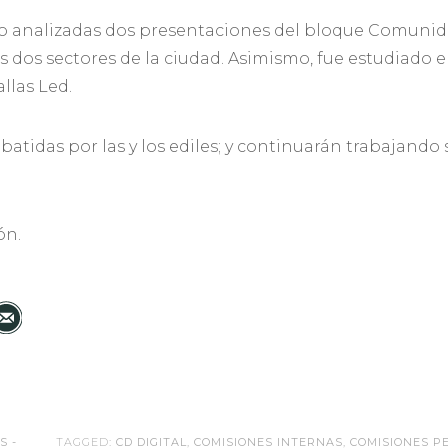
do analizadas dos presentaciones del bloque Comunida
dos sectores de la ciudad. Asimismo, fue estudiado el
llas Led.
ebatidas por las y los ediles; y continuarán trabajand
ón.
S -
TAGGED:
CD DIGITAL
,
COMISIONES INTERNAS
,
COMISIONES 