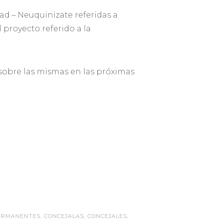
d – Neuquinizate referidas a
 proyecto referido a la
o sobre las mismas en las próximas
PERMANENTES
,
CONCEJALAS
,
CONCEJALES
,