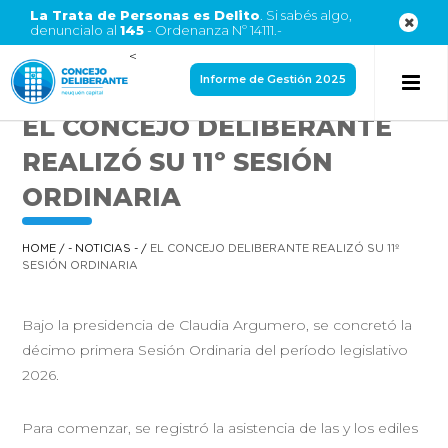
La Trata de Personas es Delito
. Si sabés algo,
denuncialo al
145
- Ordenanza Nº 14111.-
<
Informe de Gestión 2025
EL CONCEJO DELIBERANTE
REALIZÓ SU 11º SESIÓN
ORDINARIA
HOME
/
- NOTICIAS -
/
EL CONCEJO DELIBERANTE REALIZÓ SU 11º
SESIÓN ORDINARIA
Bajo la presidencia de Claudia Argumero, se concretó la
décimo primera Sesión Ordinaria del período legislativo
2026.
Para comenzar, se registró la asistencia de las y los ediles