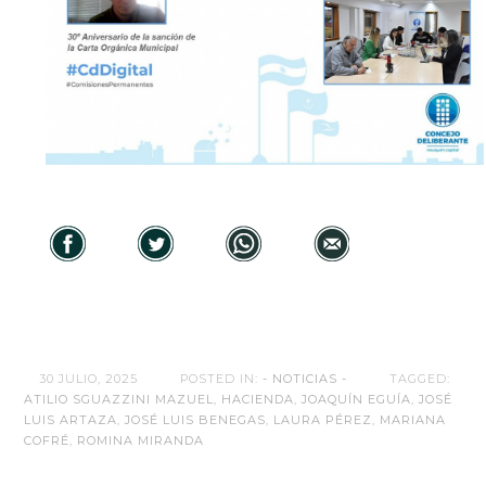
30 JULIO, 2025
POSTED IN:
- NOTICIAS -
TAGGED:
ATILIO SGUAZZINI MAZUEL
,
HACIENDA
,
JOAQUÍN EGUÍA
,
JOSÉ
LUIS ARTAZA
,
JOSÉ LUIS BENEGAS
,
LAURA PÉREZ
,
MARIANA
COFRÉ
,
ROMINA MIRANDA