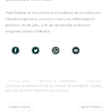
Para finalizar el encuentro la Presidenta de la institución,
Claudia Argumero, convocó a las y los ediles para el
próximo 30 de julio, a fin de desarrollar la décimo
segunda Sesión Ordinaria.
7 JULIO, 2026
POSTED IN:
- NOTICIAS -
TAGGED:
CONCEJO DELIBERANTE DE LA CIUDAD DE NEUQUÉN
,
ORDEN
DEL DÍA
,
SESIÓN
,
TRABAJO LEGISLATIVO
PREV POST
NEXT POST