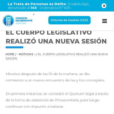
La Trata de Personas es Delito
. Si sabés algo,
denuncialo al
145
- Ordenanza Nº 14111.-
<
Informe de Gestión 2025
EL CUERPO LEGISLATIVO
REALIZÓ UNA NUEVA SESIÓN
HOME
/
- NOTICIAS -
/
EL CUERPO LEGISLATIVO REALIZÓ UNA NUEVA
SESIÓN
Minutos después de las 10 de la mañana, se dio
comienzo a un nuevo encuentro de las y los concejales.
En primera instancia, se constató el Quórum legal a través
de la toma de asistencia de Prosecretaría, para luego
continuar con el punto a tratarse.