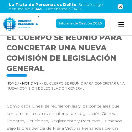
La Trata de Personas es Delito
. Si sabés algo,
denuncialo al
145
- Ordenanza Nº 14111.-
<
Informe de Gestión 2025
EL CUERPO SE REUNIÓ PARA
CONCRETAR UNA NUEVA
COMISIÓN DE LEGISLACIÓN
GENERAL
HOME
/
- NOTICIAS -
/
EL CUERPO SE REUNIÓ PARA CONCRETAR UNA
NUEVA COMISIÓN DE LEGISLACIÓN GENERAL
Como cada lunes, se reunieron las y los concejales que
conforman la comisión interna de Legislación General,
Poderes, Peticiones, Reglamento y Recursos Humanos.
Bajo la presidencia de María Victoria Fernández dieron