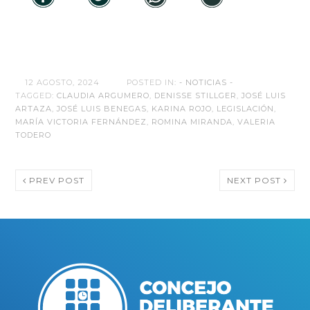
12 AGOSTO, 2024
POSTED IN:
- NOTICIAS -
TAGGED:
CLAUDIA ARGUMERO
,
DENISSE STILLGER
,
JOSÉ LUIS
ARTAZA
,
JOSÉ LUIS BENEGAS
,
KARINA ROJO
,
LEGISLACIÓN
,
MARÍA VICTORIA FERNÁNDEZ
,
ROMINA MIRANDA
,
VALERIA
TODERO
PREV POST
NEXT POST