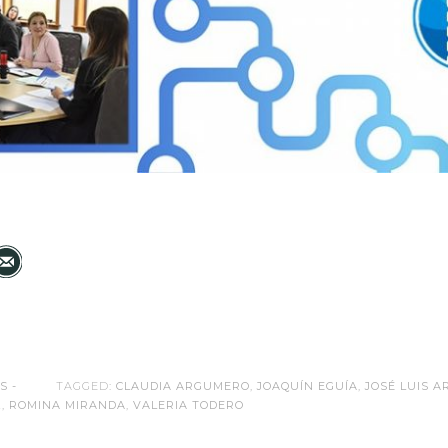
S -
TAGGED:
CLAUDIA ARGUMERO
,
JOAQUÍN EGUÍA
,
JOSÉ LUIS 
Z
,
ROMINA MIRANDA
,
VALERIA TODERO