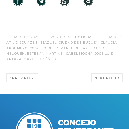
3 AGOSTO, 2022
POSTED IN:
- NOTICIAS -
TAGGED:
ATILIO SGUAZZINI MAZUEL
,
CIUDAD DE NEUQUÉN
,
CLAUDIA
ARGUMERO
,
CONCEJO DELIBERANTE DE LA CIUDAD DE
NEUQUÉN
,
ESTEBAN MARTINE
,
ISABEL MOSNA
,
JOSÉ LUIS
ARTAZA
,
MARCELO ZÚÑIGA
PREV POST
NEXT POST